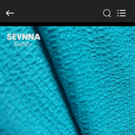
-
2026
SEVNNA
TEXTILE.
All
Rights
Reserved.
TRANG
CHỦ
CÁC
SẢN
PHẨM
HƯỚNG
DẪN
VR