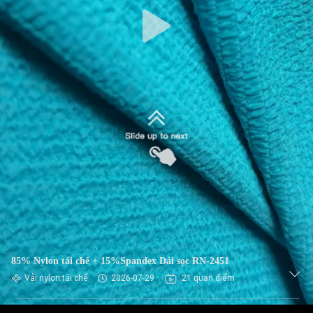
VỀ
CHÚNG
TÔI
THAM
QUAN
NHÀ
MÁY
KIỂM
SOÁT
CHẤT
85% Nylon tái chế + 15%Spandex Dải sọc RN-2451
LƯỢNG
Vải nylon tái chế
2026-07-29
21 quan điểm