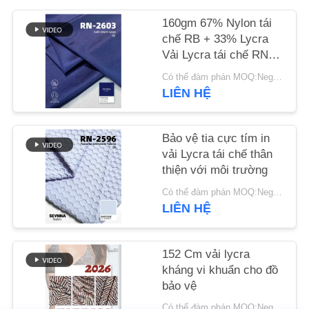
LIÊN
160gm 67% Nylon tái
HỆ
chế RB + 33% Lycra
CHÚNG
Vải Lycra tái chế RN-
2603
TÔI
Có thể đàm phán MOQ:Negotiable
LIÊN HỆ
TIN
Bảo vệ tia cực tím in
TỨC
vải Lycra tái chế thân
thiện với môi trường
CÁC
Có thể đàm phán MOQ:Negotiable
TRƯỜNG
LIÊN HỆ
HỢP
152 Cm vải lycra
kháng vi khuẩn cho đồ
SƠ
bảo vệ
ĐỒ
Có thể đàm phán MOQ:Negotiable