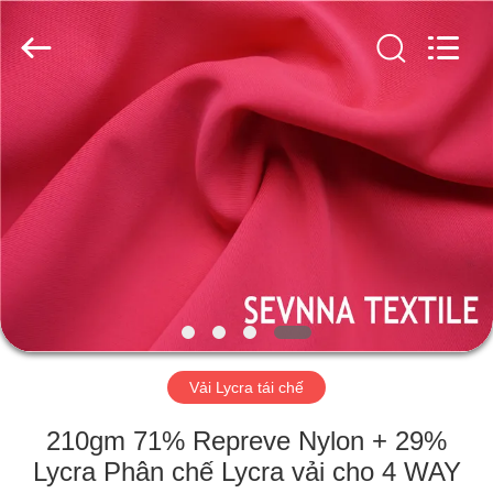
-
2026
SEVNNA
TEXTILE.
All
Rights
Reserved.
TRANG
CHỦ
CÁC
SẢN
PHẨM
HƯỚNG
Vải Lycra tái chế
DẪN
VR
210gm 71% Repreve Nylon + 29%
Lycra Phân chế Lycra vải cho 4 WAY