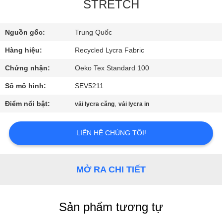
VỀ
STRETCH
CHÚNG
Nguồn gốc:
Trung Quốc
TÔI
Hàng hiệu:
Recycled Lycra Fabric
THAM
Chứng nhận:
Oeko Tex Standard 100
QUAN
Số mô hình:
SEV5211
NHÀ
Điểm nổi bật:
,
vải lycra căng
vải lycra in
MÁY
LIÊN HỆ CHÚNG TÔI!
KIỂM
SOÁT
MỞ RA CHI TIẾT
CHẤT
LƯỢNG
Sản phẩm tương tự