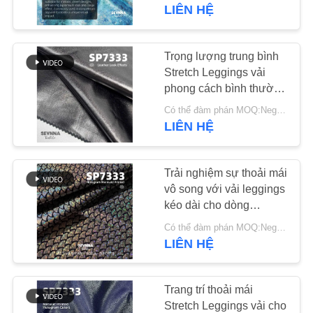
VỀ
LIÊN HỆ
CHÚNG
TÔI
Trọng lượng trung bình
117
Stretch Leggings vải
phong cách bình thường
THAM
Vải Polyester tái chế
Chọn ấn bản rắn
Có thể đàm phán MOQ:Negotiable
QUAN
LIÊN HỆ
NHÀ
MÁY
Trải nghiệm sự thoải mái
vô song với vải leggings
kéo dài cho dòng
KIỂM
72
leggings của bạn
Có thể đàm phán MOQ:Negotiable
SOÁT
LIÊN HỆ
Vải Lycra tái chế
CHẤT
LƯỢNG
Trang trí thoải mái
Stretch Leggings vải cho