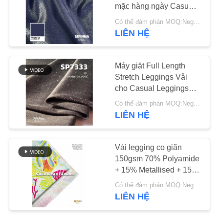
LIÊN
mặc hàng ngày Casual
style Full Length
HỆ
Có thể đàm phán MOQ:Negotiable
LIÊN HỆ
64
CHÚNG
TÔI
Tái chế vải
Máy giặt Full Length
Stretch Leggings Vải
TIN
cho Casual Leggings
Casual Style
TỨC
Có thể đàm phán MOQ:Negotiable
LIÊN HỆ
CÁC
105
TRƯỜNG
Vải legging co giãn
150gsm 70% Polyamide
HỢP
Sinh thái Đồ bơi vải
+ 15% Metallised + 15%
Spandex dùng hàng
Có thể đàm phán MOQ:Negotiable
ngày
SƠ
LIÊN HỆ
ĐỒ