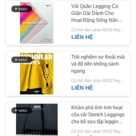
TRANG
Vải Quần Legging Co
Giãn Dài Dành Cho
WEB
170
Hoạt Động Sống Năng
Vải dệt kim Hoạt
Động và Mặc Hàng
Có thể đàm phán MOQ:Negotiable
PRIVACY
Ngày
LIÊN HỆ
động
POLICY
Trải nghiệm sự thoải mái
và độ bền không sánh
ngang
164
Có thể đàm phán MOQ:Negotiable
LIÊN HỆ
Vải Yoga
Khám phá tính linh hoạt
của vải Stretch Leggings
cho bộ sưu tập leggings
của bạn
Có thể đàm phán MOQ:Negotiable