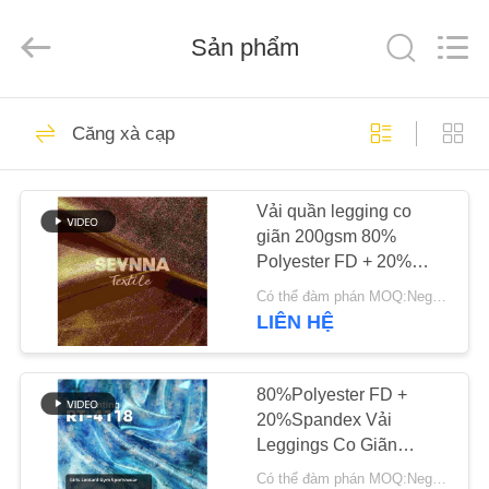
-
2026
SEVNNA
Sản phẩm
TEXTILE.
All
Rights
Reserved.
TRANG
313
Căng xà cạp
CHỦ
Đồ bơi tái chế
Vải quần legging co
CÁC
giãn 200gsm 80%
SẢN
Polyester FD + 20%
PHẨM
Spandex SP7333
Có thể đàm phán MOQ:Negotiable
LIÊN HỆ
150
HƯỚNG
DẪN
80%Polyester FD +
Vải nylon tái chế
20%Spandex Vải
VR
Leggings Co Giãn
SP7333
Có thể đàm phán MOQ:Negotiable