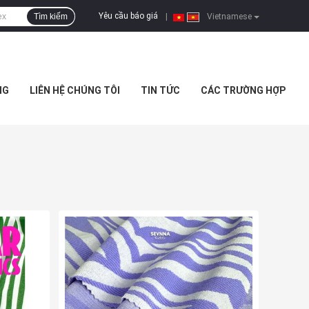
Yêu cầu báo giá
Tìm kiếm
|
Vietnamese
NG
LIÊN HỆ CHÚNG TÔI
TIN TỨC
CÁC TRƯỜNG HỢP