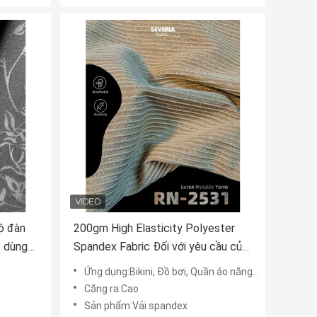
ộ đàn
200gm High Elasticity Polyester
, dùng
Spandex Fabric Đối với yêu cầu của
khách hàng
Ứng dụng:Bikini, Đồ bơi, Quần áo năng động, v.v.
Căng ra:Cao
Sản phẩm:Vải spandex