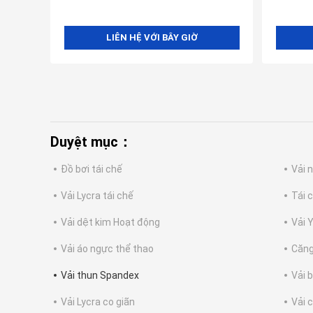
LIÊN HỆ VỚI BÂY GIỜ
Duyệt mục：
Đồ bơi tái chế
Vải n
Vải Lycra tái chế
Tái c
Vải dệt kim Hoạt động
Vải 
Vải áo ngực thể thao
Căng
Vải thun Spandex
Vải 
Vải Lycra co giãn
Vải 