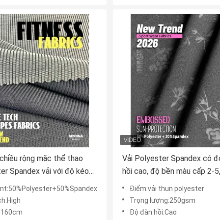
hiều rộng mặc thể thao
Vải Polyester Spandex có đ
er Spandex vải với độ kéo
hồi cao, độ bền màu cấp 2-5
cho đồ thể thao thoải mái
nt:50%Polyester+50%Spandex
Điểm:vải thun polyester
ch:High
Trọng lượng:250gsm
:160cm
Độ đàn hồi:Cao