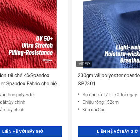
lon tái chế 4%Spandex
230gm vải polyester spand
er Spandex Fabric cho hiệu
SP7301
ân thiện với môi trường
vải thun polyester
Sự chi trả:T/T, L/C trả ngay
dài:tùy chỉnh
Chiều rộng:152cm
ắc:tùy chỉnh
Kéo dài:Cao
LIÊN HỆ VỚI BÂY GIỜ
LIÊN HỆ VỚI BÂY GIỜ