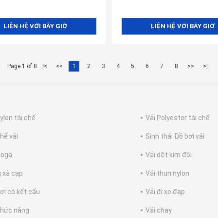
LIÊN HỆ VỚI BÂY GIỜ
LIÊN HỆ VỚI BÂY GIỜ
Page 1 of 8
|<
<<
1
2
3
4
5
6
7
8
>>
>|
ylon tái chế
Vải Polyester tái chế
hế vải
Sinh thái Đồ bơi vải
Yoga
Vải dệt kim đôi
 xà cạp
Vải thun nylon
bơi có kết cấu
Vải đi xe đạp
chức năng
Vải chạy