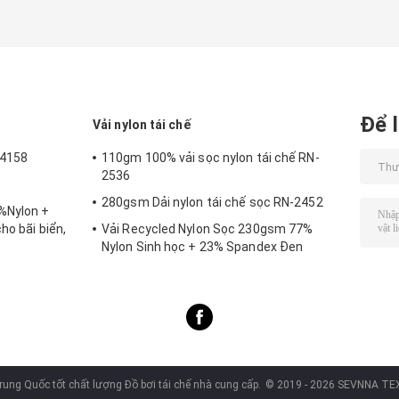
Để l
Vải nylon tái chế
-4158
110gm 100% vải sọc nylon tái chế RN-
2536
280gsm Dải nylon tái chế sọc RN-2452
%Nylon +
ho bãi biển,
Vải Recycled Nylon Sọc 230gsm 77%
Nylon Sinh học + 23% Spandex Đen
SP7441
rung Quốc tốt chất lượng Đồ bơi tái chế nhà cung cấp.
© 2019 - 2026 SEVNNA TEXT