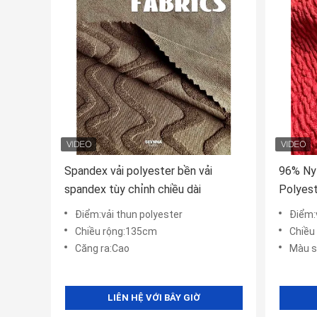
Spandex vải polyester bền vải
96% Ny
spandex tùy chỉnh chiều dài
Polyest
suất th
Điểm:vải thun polyester
Điểm:
Chiều rộng:135cm
Chiều 
Căng ra:Cao
Màu s
LIÊN HỆ VỚI BÂY GIỜ