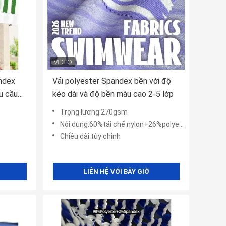
ndex
Vải polyester Spandex bền với độ
u cầu
kéo dài và độ bền màu cao 2-5 lớp
Trọng lượng:270gsm
Nội dung:60%tái chế nylon+26%polyester tái chế+14%spandex
Chiều dài:tùy chỉnh
LIÊN HỆ VỚI BÂY GIỜ