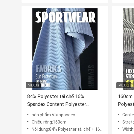
84% Polyester tái chế 16%
160cm c
Spandex Content Polyester
Polyest
Spandex Fabric Màu sắc tùy chỉnh
dài cao
sản phẩm:Vải spandex
Conte
cho nhu cầu của bạn
Chiều rộng:160cm
Stret
Nội dung:84% Polyester tái chế + 16% Spandex
Width