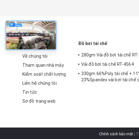
về
Đồ bơi tái chế
280gm Vải đồ bơi tái chế RT
Về chúng tôi
Vải đồ bơi tái chế RT-4564
Tham quan nhà máy
330gm 66%Poly tái chế + 11
Kiểm soát chất lượng
23%Spandex vải bơi tái chế c
Liên hệ chúng tôi
hồ bơi
Tin tức
Sơ đồ trang web
Chính sách bảo mật
| T