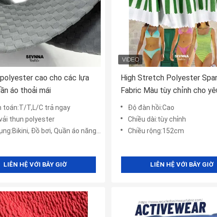
 polyester cao cho các lựa
High Stretch Polyester Spa
ần áo thoải mái
Fabric Màu tùy chỉnh cho yê
của bạn
 toán:T/T,L/C trả ngay
Độ đàn hồi:Cao
vải thun polyester
Chiều dài:tùy chỉnh
g:Bikini, Đồ bơi, Quần áo năng động, v.v.
Chiều rộng:152cm
LIÊN HỆ VỚI BÂY GIỜ
LIÊN HỆ VỚI BÂY GIỜ