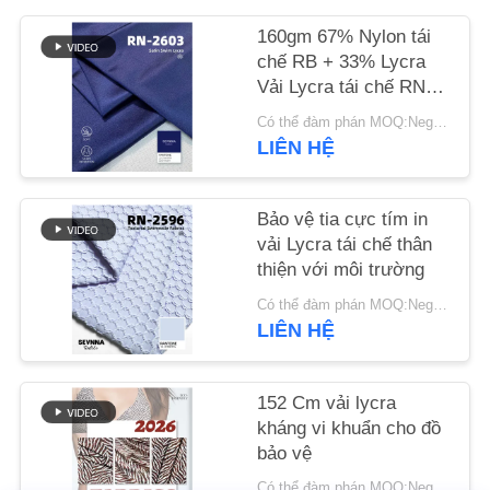
LIÊN
160gm 67% Nylon tái
HỆ
chế RB + 33% Lycra
CHÚNG
Vải Lycra tái chế RN-
2603
TÔI
Có thể đàm phán MOQ:Negotiable
LIÊN HỆ
TIN
Bảo vệ tia cực tím in
TỨC
vải Lycra tái chế thân
thiện với môi trường
CÁC
Có thể đàm phán MOQ:Negotiable
TRƯỜNG
LIÊN HỆ
HỢP
152 Cm vải lycra
kháng vi khuẩn cho đồ
SƠ
bảo vệ
ĐỒ
Có thể đàm phán MOQ:Negotiable