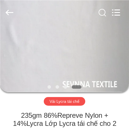
-
2026
SEVNNA
TEXTILE.
All
Rights
Reserved.
TRANG
CHỦ
CÁC
SẢN
PHẨM
HƯỚNG
Vải Lycra tái chế
DẪN
VR
235gm 86%Repreve Nylon +
14%Lycra Lớp Lycra tái chế cho 2