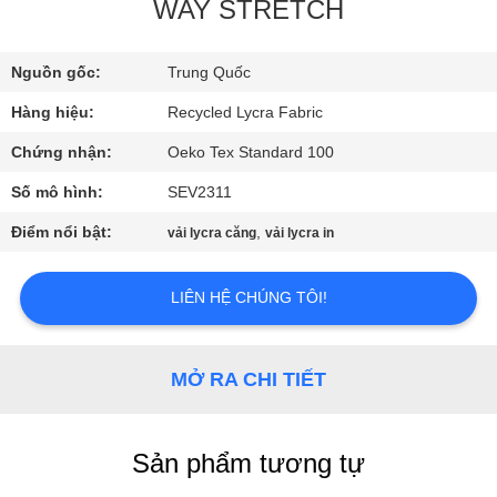
VỀ
WAY STRETCH
CHÚNG
Nguồn gốc:
Trung Quốc
TÔI
Hàng hiệu:
Recycled Lycra Fabric
THAM
Chứng nhận:
Oeko Tex Standard 100
QUAN
Số mô hình:
SEV2311
NHÀ
Điểm nổi bật:
,
vải lycra căng
vải lycra in
MÁY
LIÊN HỆ CHÚNG TÔI!
KIỂM
SOÁT
MỞ RA CHI TIẾT
CHẤT
LƯỢNG
Sản phẩm tương tự