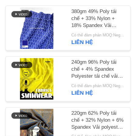
LIÊN
380gm 49% Poly tái
HỆ
chế + 33% Nylon +
CHÚNG
18% Spandex Vải
polyester tái chế cho
TÔI
Có thể đàm phán MOQ:Negotiable
dệt tròn
LIÊN HỆ
TIN
TỨC
240gm 96% Poly tái
chế + 4% Spandex
Polyester tái chế vải
CÁC
đan tròn
Có thể đàm phán MOQ:Negotiable
TRƯỜNG
LIÊN HỆ
HỢP
220gm 62% Poly tái
chế + 32% Nylon + 6%
SƠ
Spandex Vải polyester
ĐỒ
tái chế cho dệt tròn