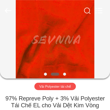
-
2026
SEVNNA
TEXTILE.
All
Rights
Reserved.
TRANG
CHỦ
CÁC
SẢN
PHẨM
HƯỚNG
Vải Polyester tái chế
DẪN
VR
97% Repreve Poly + 3% Vải Polyester
Tái Chế EL cho Vải Dệt Kim Vòng