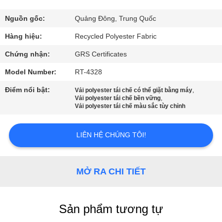
VỀ
CHÚNG
Nguồn gốc:
Quảng Đông, Trung Quốc
TÔI
Hàng hiệu:
Recycled Polyester Fabric
Chứng nhận:
GRS Certificates
THAM
Model Number:
RT-4328
QUAN
Điểm nổi bật:
,
Vải polyester tái chế có thể giặt bằng máy
,
NHÀ
Vải polyester tái chế bền vững
Vải polyester tái chế màu sắc tùy chỉnh
MÁY
LIÊN HỆ CHÚNG TÔI!
KIỂM
SOÁT
MỞ RA CHI TIẾT
CHẤT
LƯỢNG
Sản phẩm tương tự