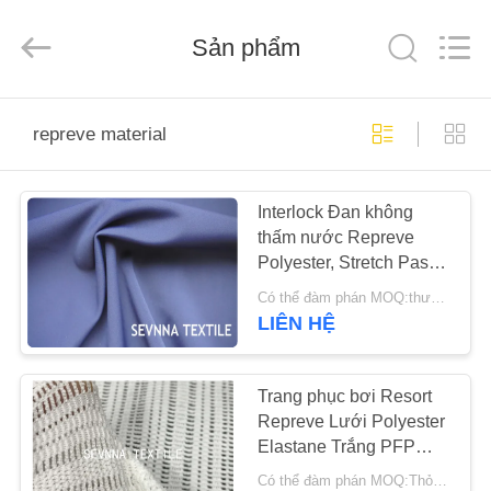
-
2026
SEVNNA
Sản phẩm
TEXTILE.
All
Rights
Reserved.
TRANG
repreve material
CHỦ
Interlock Đan không
CÁC
thấm nước Repreve
SẢN
Polyester, Stretch Pastel
PHẨM
Hues Repreve Chất liệu
Có thể đàm phán MOQ:thương lượng
LIÊN HỆ
HƯỚNG
DẪN
Trang phục bơi Resort
Repreve Lưới Polyester
VR
Elastane Trắng PFP
145CM Chiều rộng
Có thể đàm phán MOQ:Thỏa thuận