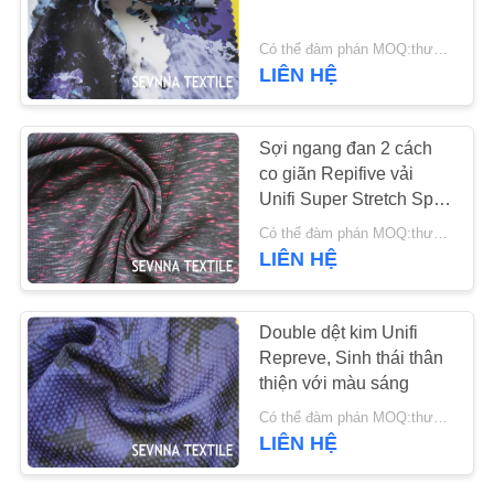
LIÊN
HỆ
Có thể đàm phán MOQ:thương lượng
LIÊN HỆ
CHÚNG
TÔI
Sợi ngang đan 2 cách
co giãn Repifive vải
TIN
Unifi Super Stretch Sport
White Yoga
TỨC
Có thể đàm phán MOQ:thương lượng
LIÊN HỆ
CÁC
TRƯỜNG
Double dệt kim Unifi
Repreve, Sinh thái thân
HỢP
thiện với màu sáng
Có thể đàm phán MOQ:thương lượng
SƠ
LIÊN HỆ
ĐỒ