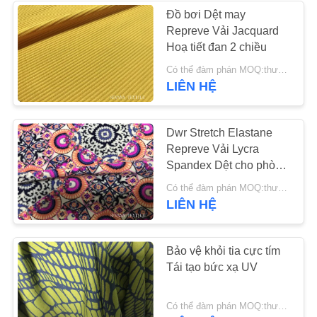
TRANG
Đồ bơi Dệt may
Repreve Vải Jacquard
WEB
Hoạ tiết đan 2 chiều
Có thể đàm phán MOQ:thương lượng
PRIVACY
LIÊN HỆ
POLICY
Dwr Stretch Elastane
Repreve Vải Lycra
Spandex Dệt cho phòng
tập thể dục Eclipse
Có thể đàm phán MOQ:thương lượng
Dancewear
LIÊN HỆ
Bảo vệ khỏi tia cực tím
Tái tạo bức xạ UV
Có thể đàm phán MOQ:thương lượng