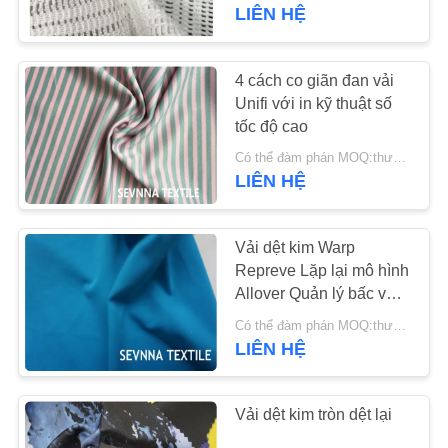
VỀ
LIÊN HỆ
CHÚNG
TÔI
4 cách co giãn đan vải
Unifi với in kỹ thuật số
tốc độ cao
THAM
Có thể đàm phán MOQ:thương lượng
QUAN
LIÊN HỆ
NHÀ
MÁY
Vải dệt kim Warp
Repreve Lặp lại mô hình
Allover Quản lý bấc và
KIỂM
giữ ẩm
Có thể đàm phán MOQ:thương lượng
SOÁT
LIÊN HỆ
CHẤT
LƯỢNG
Vải dệt kim tròn dệt lại