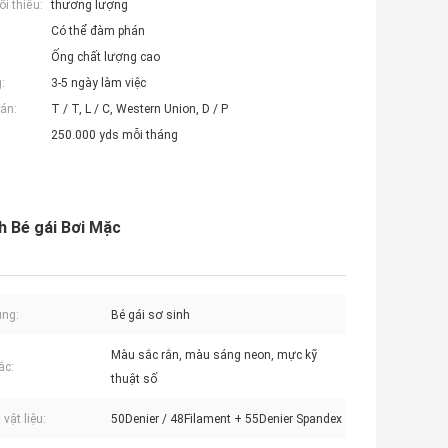
i thiểu:
thương lượng
Có thể đàm phán
Ống chất lượng cao
:
3-5 ngày làm việc
án:
T / T, L / C, Western Union, D / P
250.000 yds mỗi tháng
h Bé gái Bơi Mặc
ụng:
Bé gái sơ sinh
Màu sắc rắn, màu sáng neon, mực kỹ
ắc:
thuật số
 vật liệu:
50Denier / 48Filament + 55Denier Spandex