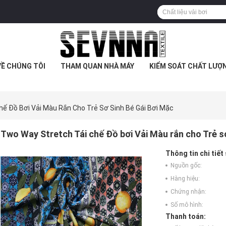
VỀ CHÚNG TÔI
THAM QUAN NHÀ MÁY
KIỂM SOÁT CHẤT LƯỢ
ế Đồ Bơi Vải Màu Rắn Cho Trẻ Sơ Sinh Bé Gái Bơi Mặc
Two Way Stretch Tái chế Đồ bơi Vải Màu rắn cho Trẻ s
Thông tin chi tiết
Nguồn gốc:
Hàng hiệu:
Chứng nhận:
Số mô hình:
Thanh toán: