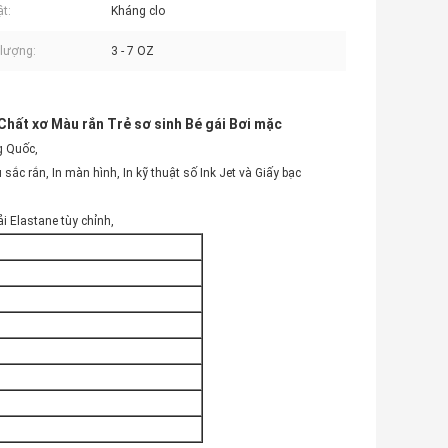
ật:
Kháng clo
lượng:
3 - 7 OZ
Chất xơ Màu rắn Trẻ sơ sinh Bé gái Bơi mặc
g Quốc,
sắc rắn, In màn hình, In kỹ thuật số Ink Jet và Giấy bạc
 Elastane tùy chỉnh,