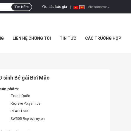
Yêu cầu báo giá
Tìm kiếm
|
Vietnamese
NG
LIÊN HỆ CHÚNG TÔI
TIN TỨC
CÁC TRƯỜNG HỢP
ơ sinh Bé gái Bơi Mặc
 sản phẩm:
Trung Quốc
Repreve Polyamide
REACH SGS
SW505 Repreve nylon