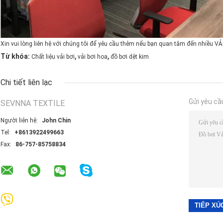
Xin vui lòng liên hệ với chúng tôi để yêu cầu thêm nếu bạn quan tâm đến nhiều V
,
,
Từ khóa:
Chất liệu vải bơi
vải bơi hoa
đồ bơi dệt kim
Chi tiết liên lạc
Gửi yêu cầ
SEVNNA TEXTILE
Người liên hệ:
John Chin
Tel:
+8613922499663
Fax:
86-757-85758834