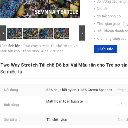
Số lượng đặt hàng tố
Giá bán:
chi tiết đóng gói:
Thời gian giao hàng
Điều khoản thanh to
Khả năng cung cấp:
Hình ảnh lớn :
Two Way Stretch Tái chế Đồ bơi Vải
Tiếp Xúc
Màu rắn cho Trẻ sơ sinh Bé gái Bơi Mặc
Two Way Stretch Tái chế Đồ bơi Vải Màu rắn cho Trẻ sơ sin
Sự miêu tả
Nội dung:
82% phục hồi nylon + 18% Creora Spandex
ứng d
Matt hoàn toàn buồn tẻ
tính năng:
màu s
Sợi tái chế:
Tái chế nylon
Chi tiết