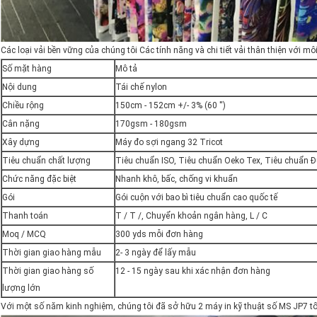
Các loại vải bền vững của chúng tôi Các tính năng và chi tiết vải thân thiện với m
Số mặt hàng
Mô tả
Nội dung
Tái chế nylon
Chiều rộng
150cm - 152cm +/- 3% (60 '')
Cân nặng
170gsm - 180gsm
Xây dựng
Máy đo sợi ngang 32 Tricot
Tiêu chuẩn chất lượng
Tiêu chuẩn ISO, Tiêu chuẩn Oeko Tex, Tiêu chuẩn 
Chức năng đặc biệt
Nhanh khô, bấc, chống vi khuẩn
Gói
Gói cuộn với bao bì tiêu chuẩn cao quốc tế
Thanh toán
T / T /, Chuyển khoản ngân hàng, L / C
Moq / MCQ
300 yds mỗi đơn hàng
Thời gian giao hàng mẫu
2- 3 ngày để lấy mẫu
Thời gian giao hàng số
12 - 15 ngày sau khi xác nhận đơn hàng
lượng lớn
Với một số năm kinh nghiệm, chúng tôi đã sở hữu 2 máy in kỹ thuật số MS JP7 tốc