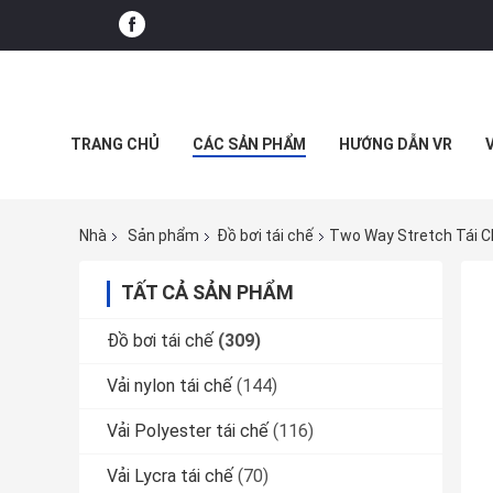
TRANG CHỦ
CÁC SẢN PHẨM
HƯỚNG DẪN VR
Nhà
Sản phẩm
Đồ bơi tái chế
Two Way Stretch Tái Ch
TẤT CẢ SẢN PHẨM
Đồ bơi tái chế
(309)
Vải nylon tái chế
(144)
Vải Polyester tái chế
(116)
Vải Lycra tái chế
(70)