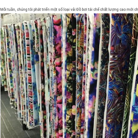
Mỗi tuần, chúng tôi phát triển một số loại vải Đồ bơi tái chế chất lượng cao mới c