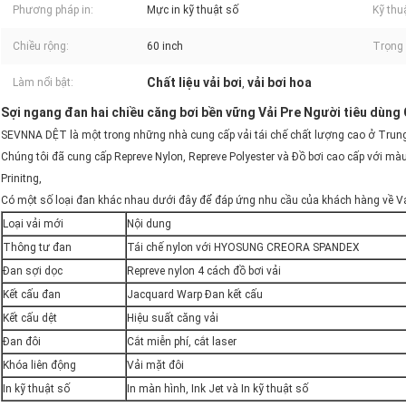
Phương pháp in:
Mực in kỹ thuật số
Kỹ thu
Chiều rộng:
60 inch
Trọng 
Chất liệu vải bơi
vải bơi hoa
Làm nổi bật:
,
Sợi ngang đan hai chiều căng bơi bền vững Vải Pre Người tiêu dùng 
SEVNNA DỆT là một trong những nhà cung cấp vải tái chế chất lượng cao ở Trun
Chúng tôi đã cung cấp Repreve Nylon, Repreve Polyester và Đồ bơi cao cấp với màu 
Prinitng,
Có một số loại đan khác nhau dưới đây để đáp ứng nhu cầu của khách hàng về Vải
Loại vải mới
Nội dung
Thông tư đan
Tái chế nylon với HYOSUNG CREORA SPANDEX
Đan sợi dọc
Repreve nylon 4 cách đồ bơi vải
Kết cấu đan
Jacquard Warp Đan kết cấu
Kết cấu dệt
Hiệu suất căng vải
Đan đôi
Cắt miễn phí, cắt laser
Khóa liên động
Vải mặt đôi
In kỹ thuật số
In màn hình, Ink Jet và In kỹ thuật số