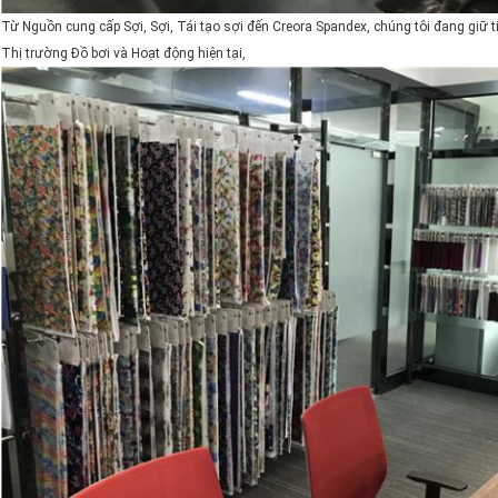
Từ Nguồn cung cấp Sợi, Sợi, Tái tạo sợi đến Creora Spandex, chúng tôi đang giữ
Thị trường Đồ bơi và Hoạt động hiện tại,