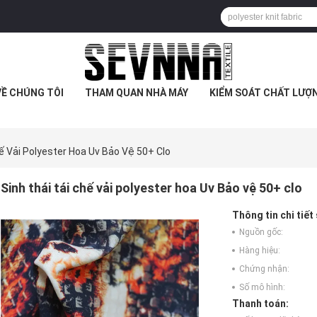
VỀ CHÚNG TÔI
THAM QUAN NHÀ MÁY
KIỂM SOÁT CHẤT LƯỢ
ế Vải Polyester Hoa Uv Bảo Vệ 50+ Clo
Sinh thái tái chế vải polyester hoa Uv Bảo vệ 50+ clo
Thông tin chi tiết
Nguồn gốc:
Hàng hiệu:
Chứng nhận:
Số mô hình:
Thanh toán: