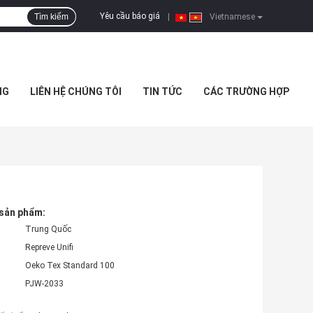
Yêu cầu báo giá
Tìm kiếm
|
Vietnamese
NG
LIÊN HỆ CHÚNG TÔI
TIN TỨC
CÁC TRƯỜNG HỢP
 sản phẩm:
Trung Quốc
Repreve Unifi
Oeko Tex Standard 100
PJW-2033