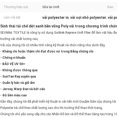
Thương hiệu sợi:
Sửa lại Unifi
Đan:
vải polyester in
vải sợi nhỏ polyester
vải p
Làm nổi bật:
,
,
Sinh thái tái chế dệt xanh bền vững Poly vải trong chương trình ch
SEVNNA TEXTILE là công ty sử dụng Sorbtek Repreve Unifi Fiber để làm vật liệu 
trường vải chất lượng cao,
Vải của chúng tôi có nhiều tính năng kỹ thuật và chức năng như dưới đây,
- Kháng clo hoặc thậm chí đạt được nó trong Bằng chứng clo
- Chống vi khuẩn
- BẢO VỆ UV 50+
- Không được thông qua
- SunTan Ray xuyên qua
- Quản lý bấc và giữ ẩm
- Jersey, Warp Đan và kết cấu
- Độ bền màu cao
Gần đây, chúng tôi đã phát triển kỹ thuật in cải tiến mới Double Side của chúng tôi
Polyester tái chế theo chất lượng cao cho thị trường thể thao thời trang,
Chúng tôi chủ yếu cung cấp cho các Nhãn Đồ bơi và Đồ thể thao Sáng tạo trong 1