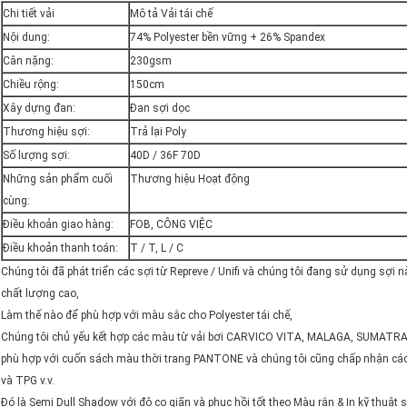
Chi tiết vải
Mô tả Vải tái chế
Nội dung:
74% Polyester bền vững + 26% Spandex
Cân nặng:
230gsm
Chiều rộng:
150cm
Xây dựng đan:
Đan sợi dọc
Thương hiệu sợi:
Trả lại Poly
Số lượng sợi:
40D / 36F 70D
Những sản phẩm cuối
Thương hiệu Hoạt động
cùng:
Điều khoản giao hàng:
FOB, CÔNG VIỆC
Điều khoản thanh toán:
T / T, L / C
Chúng tôi đã phát triển các sợi từ Repreve / Unifi và chúng tôi đang sử dụng sợi 
chất lượng cao,
Làm thế nào để phù hợp với màu sắc cho Polyester tái chế,
Chúng tôi chủ yếu kết hợp các màu từ vải bơi CARVICO VITA, MALAGA, SUMATRA,
phù hợp với cuốn sách màu thời trang PANTONE và chúng tôi cũng chấp nhận 
và TPG v.v.
Đó là Semi Dull Shadow với độ co giãn và phục hồi tốt theo Màu rắn & In kỹ thuật s