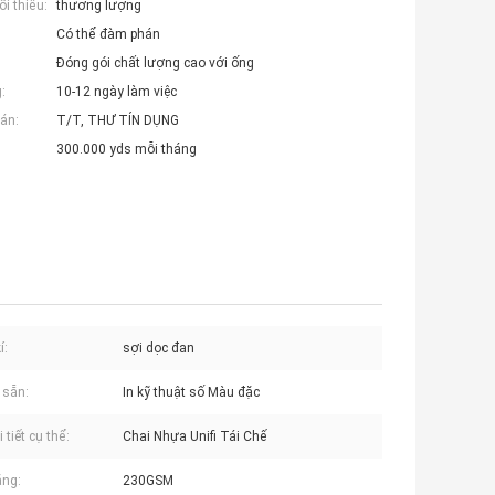
i thiểu:
thương lượng
Có thể đàm phán
Đóng gói chất lượng cao với ống
:
10-12 ngày làm việc
án:
T/T, THƯ TÍN DỤNG
300.000 yds mỗi tháng
í:
sợi dọc đan
 sẵn:
In kỹ thuật số Màu đặc
 tiết cụ thể:
Chai Nhựa Unifi Tái Chế
ặng:
230GSM