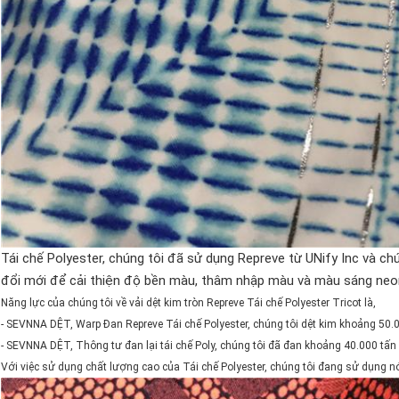
Tái chế Polyester, chúng tôi đã sử dụng Repreve từ UNify Inc và chú
đổi mới để cải thiện độ bền màu, thâm nhập màu và màu sáng neo
Năng lực của chúng tôi về vải dệt kim tròn Repreve Tái chế Polyester Tricot là,
- SEVNNA DỆT, Warp Đan Repreve Tái chế Polyester, chúng tôi dệt kim khoảng 50
- SEVNNA DỆT, Thông tư đan lại tái chế Poly, chúng tôi đã đan khoảng 40.000 tấn
Với việc sử dụng chất lượng cao của Tái chế Polyester, chúng tôi đang sử dụng nó