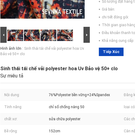
Số lượng đặt hàng tố
Giá bán:
chi tiết đóng gói:
Thời gian giao hàng
Điều khoản thanh to
Khả năng cung cấp:
Hình ảnh lớn :
Sinh thái tái chế vải polyester hoa Uv
Tiếp Xúc
Bảo vệ 50+ clo
Sinh thái tái chế vải polyester hoa Uv Bảo vệ 50+ clo
Sự miêu tả
Nội dung:
76%Polyester bền vững+24%Spandex
Đăng k
Tính năng:
chỉ số chống nắng 50
loại có
chất xơ:
sửa chữa polyester
Các chi
Bề rộng:
152cm
Cân n