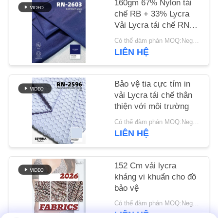
160gm 67% Nylon tái
LIÊN
chế RB + 33% Lycra
HỆ
Vải Lycra tái chế RN-
2603
CHÚNG
Có thể đàm phán MOQ:Negotiable
LIÊN HỆ
TÔI
TIN
Bảo vệ tia cực tím in
vải Lycra tái chế thân
TỨC
thiện với môi trường
Có thể đàm phán MOQ:Negotiable
CÁC
LIÊN HỆ
TRƯỜNG
HỢP
152 Cm vải lycra
kháng vi khuẩn cho đồ
bảo vệ
SƠ
Có thể đàm phán MOQ:Negotiable
ĐỒ
LIÊN HỆ