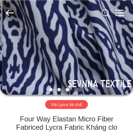
-
2026
SEVNNA
TEXTILE.
All
Rights
Reserved.
TRANG
CHỦ
CÁC
SẢN
PHẨM
HƯỚNG
Vải Lycra tái chế
DẪN
VR
Four Way Elastan Micro Fiber
Fabriced Lycra Fabric Kháng clo