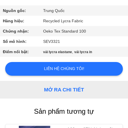
VỀ
CHÚNG
Nguồn gốc:
Trung Quốc
TÔI
Hàng hiệu:
Recycled Lycra Fabric
Chứng nhận:
Oeko Tex Standard 100
THAM
Số mô hình:
SEV3321
QUAN
Điểm nổi bật:
,
vải lycra elastane
vải lycra in
NHÀ
MÁY
LIÊN HỆ CHÚNG TÔI!
KIỂM
MỞ RA CHI TIẾT
SOÁT
CHẤT
Sản phẩm tương tự
LƯỢNG