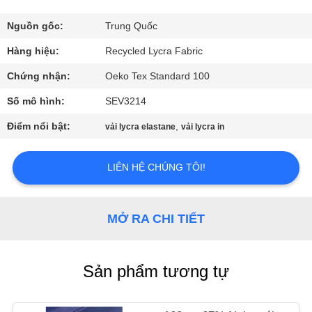
VỀ
CHÚNG
Nguồn gốc:
Trung Quốc
TÔI
Hàng hiệu:
Recycled Lycra Fabric
Chứng nhận:
Oeko Tex Standard 100
THAM
Số mô hình:
SEV3214
QUAN
Điểm nổi bật:
,
vải lycra elastane
vải lycra in
NHÀ
MÁY
LIÊN HỆ CHÚNG TÔI!
KIỂM
MỞ RA CHI TIẾT
SOÁT
CHẤT
Sản phẩm tương tự
LƯỢNG