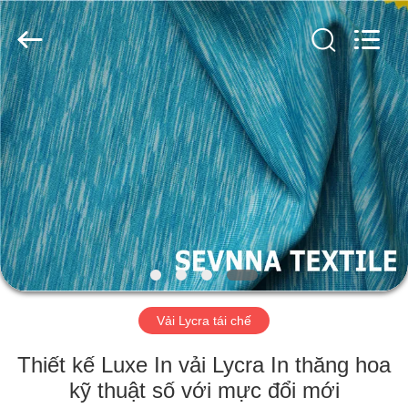
-
2026
SEVNNA
TEXTILE.
All
Rights
Reserved.
TRANG
CHỦ
CÁC
SẢN
PHẨM
HƯỚNG
Vải Lycra tái chế
DẪN
VR
Thiết kế Luxe In vải Lycra In thăng hoa
kỹ thuật số với mực đổi mới