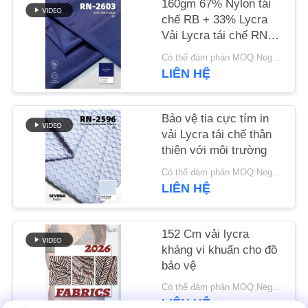
160gm 67% Nylon tái
LIÊN
chế RB + 33% Lycra
HỆ
Vải Lycra tái chế RN-
2603
CHÚNG
Có thể đàm phán MOQ:Negotiable
LIÊN HỆ
TÔI
TIN
Bảo vệ tia cực tím in
vải Lycra tái chế thân
TỨC
thiện với môi trường
Có thể đàm phán MOQ:Negotiable
CÁC
LIÊN HỆ
TRƯỜNG
HỢP
152 Cm vải lycra
kháng vi khuẩn cho đồ
bảo vệ
SƠ
Có thể đàm phán MOQ:Negotiable
ĐỒ
LIÊN HỆ