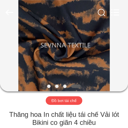
-
2026
SEVNNA
TEXTILE.
All
Rights
Reserved.
TRANG
CHỦ
CÁC
SẢN
PHẨM
HƯỚNG
Đồ bơi tái chế
DẪN
VR
Thăng hoa In chất liệu tái chế Vải lót
Bikini co giãn 4 chiều