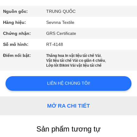
VỀ
CHÚNG
Nguồn gốc:
TRUNG QUỐC
TÔI
Hàng hiệu:
Sevnna Textile
Chứng nhận:
GRS Certificate
THAM
Số mô hình:
RT-4148
QUAN
Điểm nổi bật:
,
Thăng hoa In vật liệu tái chế Vải
,
NHÀ
Vật liệu tái chế Vải co giãn 4 chiều
Lớp lót Bikini Vải vật liệu tái chế
MÁY
LIÊN HỆ CHÚNG TÔI!
KIỂM
SOÁT
MỞ RA CHI TIẾT
CHẤT
LƯỢNG
Sản phẩm tương tự