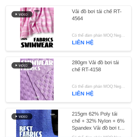
LIÊN
Vải đồ bơi tái chế RT-
HỆ
4564
CHÚNG
TÔI
Có thể đàm phán MOQ:Negotiable
LIÊN HỆ
TIN
TỨC
280gm Vải đồ bơi tái
chế RT-4158
CÁC
Có thể đàm phán MOQ:Negotiable
TRƯỜNG
LIÊN HỆ
HỢP
215gm 62% Poly tái
chế + 32% Nylon + 6%
SƠ
Spandex Vải đồ bơi tái
ĐỒ
chế RT-4646