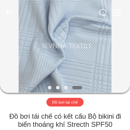
-
2026
SEVNNA
TEXTILE.
All
Rights
Reserved.
TRANG
CHỦ
CÁC
SẢN
PHẨM
HƯỚNG
Đồ bơi tái chế
DẪN
VR
Đồ bơi tái chế có kết cấu Bộ bikini đi
biển thoáng khí Strecth SPF50