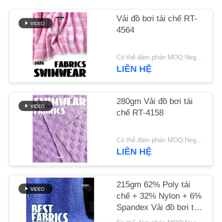
LIÊN
Vải đồ bơi tái chế RT-
HỆ
4564
CHÚNG
TÔI
Có thể đàm phán MOQ:Negotiable
LIÊN HỆ
TIN
TỨC
280gm Vải đồ bơi tái
chế RT-4158
CÁC
Có thể đàm phán MOQ:Negotiable
TRƯỜNG
LIÊN HỆ
HỢP
215gm 62% Poly tái
chế + 32% Nylon + 6%
SƠ
Spandex Vải đồ bơi tái
ĐỒ
chế RT-4646