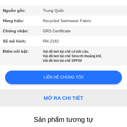
VỀ
CHÚNG
Nguồn gốc:
Trung Quốc
TÔI
Hàng hiệu:
Recycled Swimwear Fabric
Chứng nhận:
GRS Certificate
THAM
Số mô hình:
RN-2182
QUAN
Điểm nổi bật:
,
Vải đồ bơi tái chế có kết cấu
,
NHÀ
Vải đồ bơi tái chế Strecth thoáng khí
Vải đồ bơi tái chế SPF50
MÁY
LIÊN HỆ CHÚNG TÔI!
KIỂM
SOÁT
MỞ RA CHI TIẾT
CHẤT
LƯỢNG
Sản phẩm tương tự