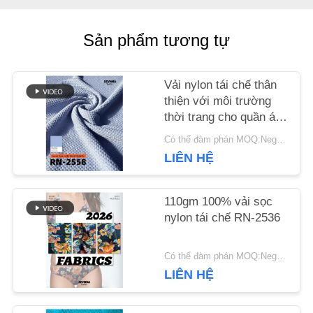
KIỂM
SOÁT
Sản phẩm tương tự
CHẤT
Vải nylon tái chế thân
LƯỢNG
thiện với môi trường
thời trang cho quần áo
bền vững
Có thể đàm phán MOQ:Negotiable
LIÊN
LIÊN HỆ
HỆ
110gm 100% vải sọc
CHÚNG
nylon tái chế RN-2536
TÔI
Có thể đàm phán MOQ:Negotiable
LIÊN HỆ
TIN