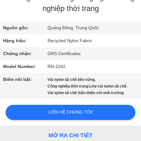
VR
nghiệp thời trang
VỀ
Nguồn gốc:
Quảng Đông, Trung Quốc
Hàng hiệu:
Recycled Nylon Fabric
CHÚNG
Chứng nhận:
GRS Certificates
TÔI
Model Number:
RN-2242
THAM
Điểm nổi bật:
,
Vải nylon tái chế bền vững
,
Công nghiệp thời trang Lớp vải nylon tái chế
QUAN
Vải nylon tái chế thân thiện với môi trường
NHÀ
LIÊN HỆ CHÚNG TÔI!
MÁY
MỞ RA CHI TIẾT