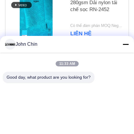
TỨC
280gsm Dải nylon tái
chế sọc RN-2452
CÁC
Có thể đàm phán MOQ:Negotiable
LIÊN HỆ
TRƯỜNG
John Chin
HỢP
Danh mục phổ biến
Tất cả
11:33 AM
SƠ
các
Good day, what product are you looking for?
Đồ bơi tái chế
Vải nylon tái chế
ĐỒ
TRANG
Vải Polyester tái chế
Vải Lycra tái chế
WEB
Tái chế vải
Sinh thái Đồ bơi vải
PRIVACY