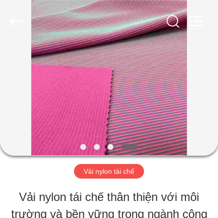
2019
-
2026
SEVNNA
TEXTILE.
All
TRANG
Rights
Reserved.
CHỦ
CÁC
SẢN
PHẨM
Vải nylon tái chế
HƯỚNG
Vải nylon tái chế thân thiện với môi
DẪN
trường và bền vững trong ngành công